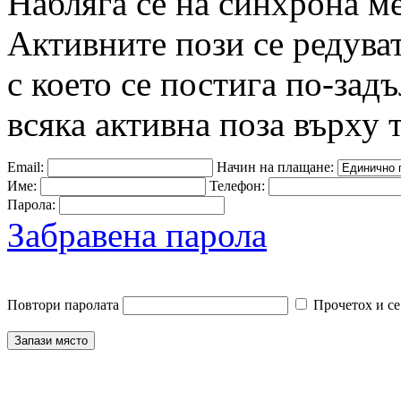
Набляга се на синхрона м
Активните пози се редува
с което се постига по-зад
всяка активна поза върху 
Email:
Начин на плащане:
Име:
Телефон:
Парола:
Забравена парола
Повтори паролата
Прочетох и се