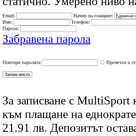
статично. Умерено ниво н
Email:
Начин на плащане:
Име:
Телефон:
Парола:
Забравена парола
Повтори паролата
Прочетох и се
За записване с MultiSport
към плащане на еднократен
21.91 лв. Депозитът остав