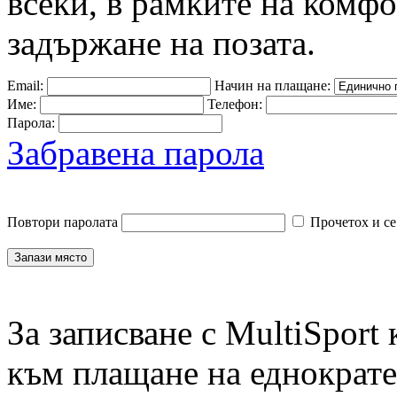
всеки, в рамките на комф
задържане на позата.
Email:
Начин на плащане:
Име:
Телефон:
Парола:
Забравена парола
Повтори паролата
Прочетох и се
За записване с MultiSport
към плащане на еднократен