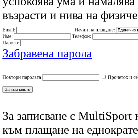
успокоява ума и намалява 
възрасти и нива на физиче
Email:
Начин на плащане:
Име:
Телефон:
Парола:
Забравена парола
Повтори паролата
Прочетох и се
За записване с MultiSport
към плащане на еднократен