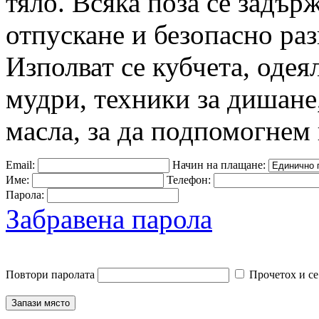
тяло. Всяка поза се задър
отпускане и безопасно ра
Изполват се кубчета, одея
мудри, техники за дишане,
масла, за да подпомогнем 
Email:
Начин на плащане:
Име:
Телефон:
Парола:
Забравена парола
Повтори паролата
Прочетох и се