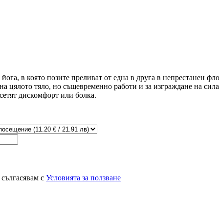
ога, в която позите преливат от една в друга в непрестанен фло
на цялото тяло, но същевременно работи и за изграждане на сил
 усетят дискомфорт или болка.
 сългасявам с
Условията за ползване