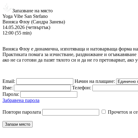
Запазване на място
Yoga Vibe San Stefano
Виняса Флоу (Сандра Занева)
14.05.2026 (четвъртък)
12:00 (55 min)
Виняса Флоу е динамична, изпотяваща и натоварваща форма на й
Практиката помага за изчистване, раздвижване и огъвкавяване 
ако не са готови да пазят тялото си и да не го претоварват, ако
Email:
Начин на плащане:
Име:
Телефон:
Парола:
Забравена парола
Повтори паролата
Прочетох и се