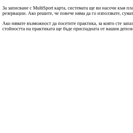
За записване с MultiSport карта, системата ще ви насочи към пл
резервации. Ако решите, че повече няма да го използвате, сума
Ако нямате възможност да посетите практика, за която сте запа
стойността на практиката ще бъде приспадната от вашия депози