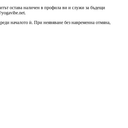
озитът остава наличен в профила ви и служи за бъдещи
yogavibe.net.
 преди началото ѝ. При неявяване без навременна отмяна,