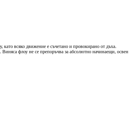
у, като всяко движение е съчетано и провокирано от дъха.
а. Виняса флоу не се препоръчва за абсолютно начинаещи, освен