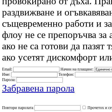
провокирано от дъха. Прак
раздвижване и огъвкавяван
същевременно работи и за
флоу не се препоръчва за
ако не са готови да пазят 
ако усетят дискомфорт или
Email:
Начин на плащане:
Име:
Телефон:
Парола:
Забравена парола
Повтори паролата
Прочетох и се