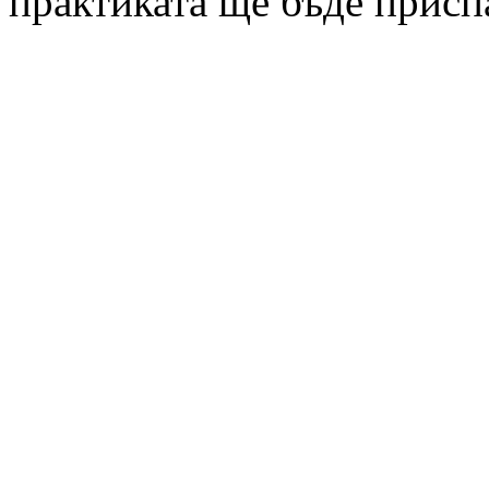
практиката ще бъде присп