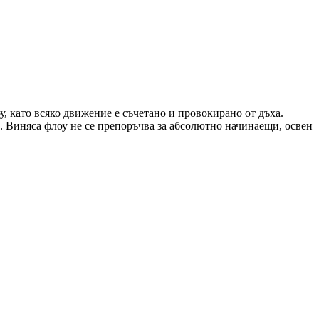
у, като всяко движение е съчетано и провокирано от дъха.
а. Виняса флоу не се препоръчва за абсолютно начинаещи, освен