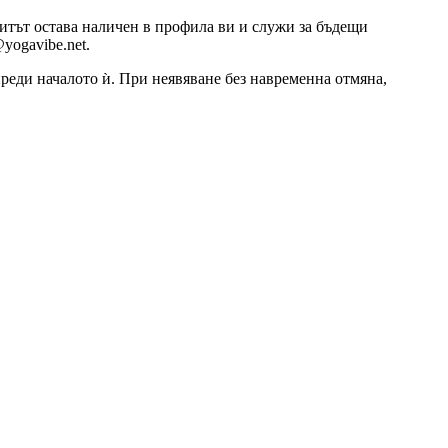
озитът остава наличен в профила ви и служи за бъдещи
yogavibe.net.
 преди началото ѝ. При неявяване без навременна отмяна,