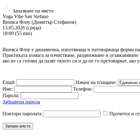
Запазване на място
Yoga Vibe San Stefano
Виняса Флоу (Димитър Стефанов)
13.05.2026 (сряда)
18:00 (55 min)
Виняса Флоу е динамична, изпотяваща и натоварваща форма на й
Практиката помага за изчистване, раздвижване и огъвкавяване 
ако не са готови да пазят тялото си и да не го претоварват, ако
Email:
Начин на плащане:
Име:
Телефон:
Парола:
Забравена парола
Повтори паролата
Прочетох и се