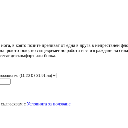
ога, в която позите преливат от една в друга в непрестанен фло
на цялото тяло, но същевременно работи и за изграждане на сил
 усетят дискомфорт или болка.
 сългасявам с
Условията за ползване