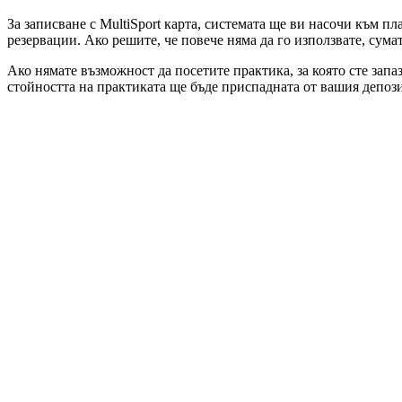
За записване с MultiSport карта, системата ще ви насочи към пл
резервации. Ако решите, че повече няма да го използвате, сума
Ако нямате възможност да посетите практика, за която сте запа
стойността на практиката ще бъде приспадната от вашия депози