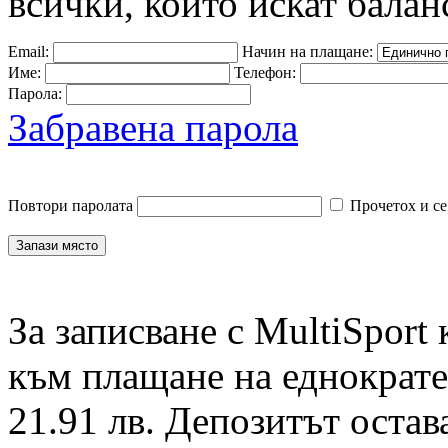
всички, които искат балан
Email:
Начин на плащане:
Име:
Телефон:
Парола:
Забравена парола
Повтори паролата
Прочетох и се
За записване с MultiSport
към плащане на еднократен
21.91 лв. Депозитът остав