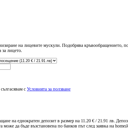
низиране на лицевите мускули. Подобрява кръвообращението, по
 за лицето.
 сългасявам с
Условията за ползване
ащане на еднократен депозит в размер на 11.20 € / 21.91 лв. Деп
та може да бъде възстановена по банков път след заявка на home@