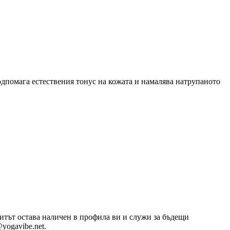
дпомага естествения тонус на кожата и намалява натрупаното
озитът остава наличен в профила ви и служи за бъдещи
yogavibe.net.