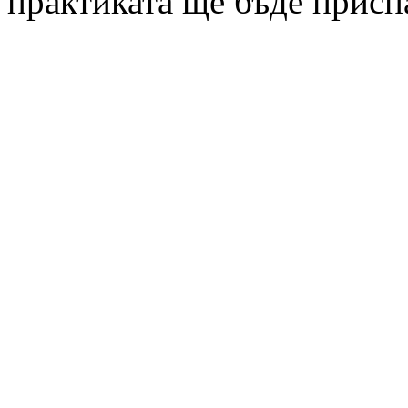
практиката ще бъде присп