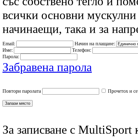
със собствено тегло и пом
всички основни мускулни 
начинаещи, така и за напр
Email:
Начин на плащане:
Име:
Телефон:
Парола:
Забравена парола
Повтори паролата
Прочетох и се
За записване с MultiSport