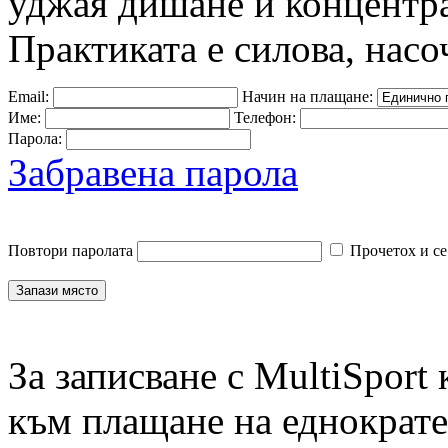
уджая дишане и концентра
Практиката е силова, насо
Email:
Начин на плащане:
Име:
Телефон:
Парола:
Забравена парола
Повтори паролата
Прочетох и се
За записване с MultiSport
към плащане на еднократен