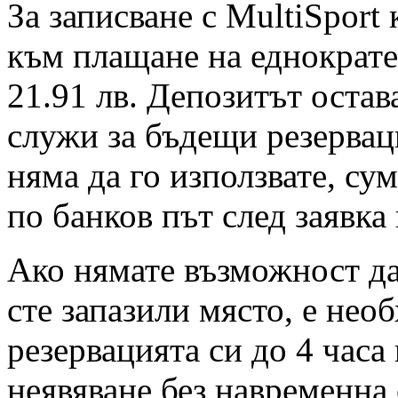
За записване с MultiSport
към плащане на еднократен
21.91 лв. Депозитът остав
служи за бъдещи резервац
няма да го използвате, су
по банков път след заявка
Ако нямате възможност да 
сте запазили място, е нео
резервацията си до 4 часа
неявяване без навременна 