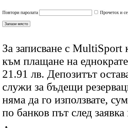
Повтори паролата
Прочетох и се
За записване с MultiSport
към плащане на еднократен
21.91 лв. Депозитът остав
служи за бъдещи резервац
няма да го използвате, су
по банков път след заявка