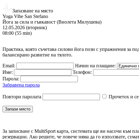
Запазване на място
Yoga Vibe San Stefano
Йога за сила и гъвкавост (Виолета Милушева)
12.05.2026 (вторник)
08:00 (55 min)
Практика, която съчетава силови йога пози с упражнения за по
балансирано развитие на тялото.
Email:
Начин на плащане:
Име:
Телефон:
Парола:
Забравена парола
Повтори паролата
Прочетох и се
За записване с MultiSport карта, системата ще ви насочи към пл
резервации. Ако решите, че повече няма да го използвате, сума