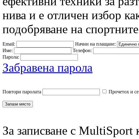
ефективни техники за раз
нива и е отличен избор как
подобряване на спортните
Email:
Начин на плащане:
Име:
Телефон:
Парола:
Забравена парола
Повтори паролата
Прочетох и се
За записване с MultiSport