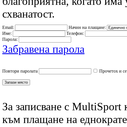
благоприятна, когато има 
схванатост.
Email:
Начин на плащане:
Име:
Телефон:
Парола:
Забравена парола
Повтори паролата
Прочетох и се
За записване с MultiSport
към плащане на еднократен