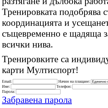
разтягане и дълбока рабо
Тренировката подобрява ст
координацията и усещането
същевременно е щадяща за
всички нива.
Тренировките са индивид
карти Мултиспорт!
Email:
Начин на плащане:
Име:
Телефон:
Парола:
Забравена парола