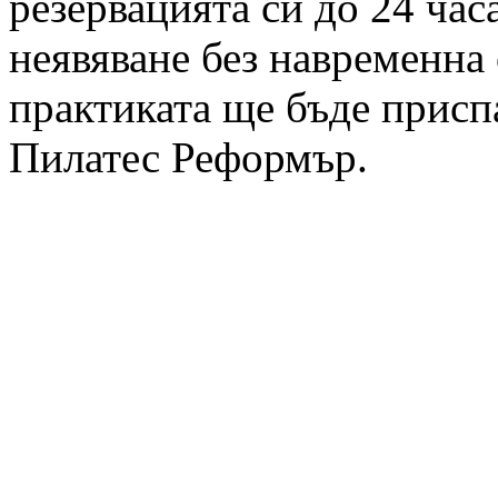
резервацията си до 24 час
неявяване без навременна 
практиката ще бъде приспа
Пилатес Реформър.