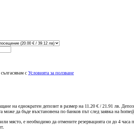
 сългасявам с
Условията за ползване
ащане на еднократен депозит в размер на 11.20 € / 21.91 лв. Деп
та може да бъде възстановена по банков път след заявка на home@
зили място, е необходимо да отмените резервацията си до 4 часа
т.