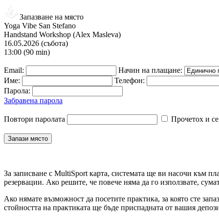
Запазване на място
Yoga Vibe San Stefano
Handstand Workshop (Alex Masleva)
16.05.2026 (събота)
13:00 (90 min)
Email:
Начин на плащане:
Име:
Телефон:
Парола:
Забравена парола
Повтори паролата
Прочетох и се
За записване с MultiSport карта, системата ще ви насочи към пл
резервации. Ако решите, че повече няма да го използвате, сума
Ако нямате възможност да посетите практика, за която сте запа
стойността на практиката ще бъде приспадната от вашия депози