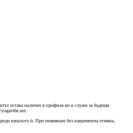
озитът остава наличен в профила ви и служи за бъдещи
yogavibe.net.
 преди началото ѝ. При неявяване без навременна отмяна,