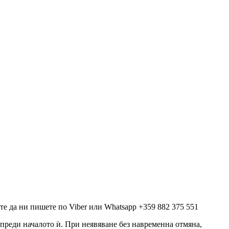
е да ни пишете по Viber или Whatsapp +359 882 375 551
а преди началото ѝ. При неявяване без навременна отмяна,