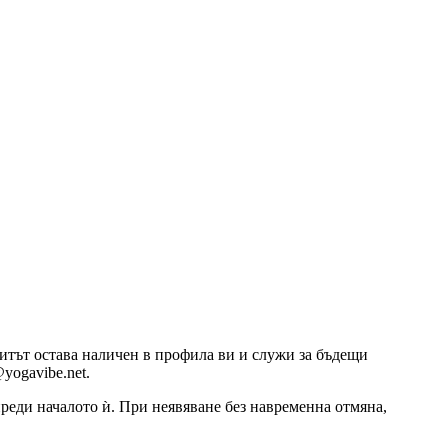
озитът остава наличен в профила ви и служи за бъдещи
yogavibe.net.
 преди началото ѝ. При неявяване без навременна отмяна,