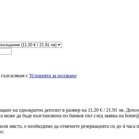
 сългасявам с
Условията за ползване
ащане на еднократен депозит в размер на 11.20 € / 21.91 лв. Деп
та може да бъде възстановена по банков път след заявка на home@
зили място, е необходимо да отмените резервацията си до 4 часа
т.