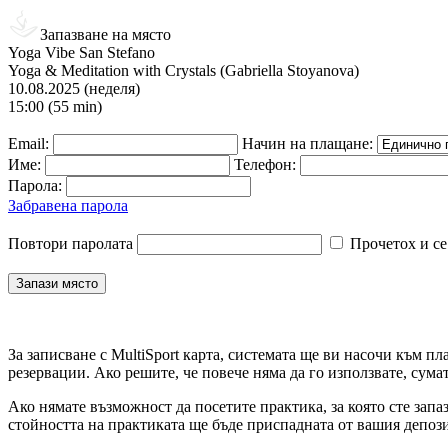
Запазване на място
Yoga Vibe San Stefano
Yoga & Meditation with Crystals (Gabriella Stoyanova)
10.08.2025 (неделя)
15:00 (55 min)
Email:
Начин на плащане:
Име:
Телефон:
Парола:
Забравена парола
Повтори паролата
Прочетох и се
За записване с MultiSport карта, системата ще ви насочи към пл
резервации. Ако решите, че повече няма да го използвате, сума
Ако нямате възможност да посетите практика, за която сте запа
стойността на практиката ще бъде приспадната от вашия депози