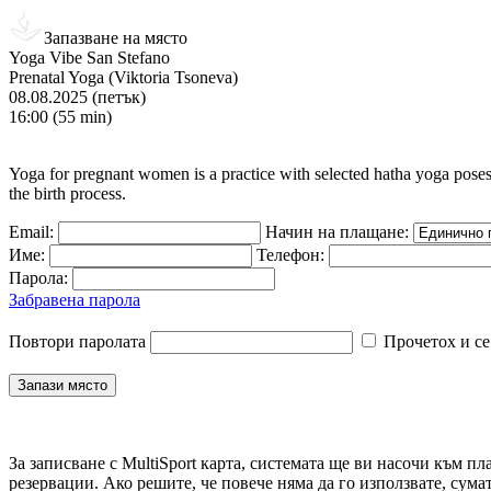
Запазване на място
Yoga Vibe San Stefano
Prenatal Yoga (Viktoria Tsoneva)
08.08.2025 (петък)
16:00 (55 min)
Yoga for pregnant women is a practice with selected hatha yoga poses 
the birth process.
Email:
Начин на плащане:
Име:
Телефон:
Парола:
Забравена парола
Повтори паролата
Прочетох и се
За записване с MultiSport карта, системата ще ви насочи към пл
резервации. Ако решите, че повече няма да го използвате, сума