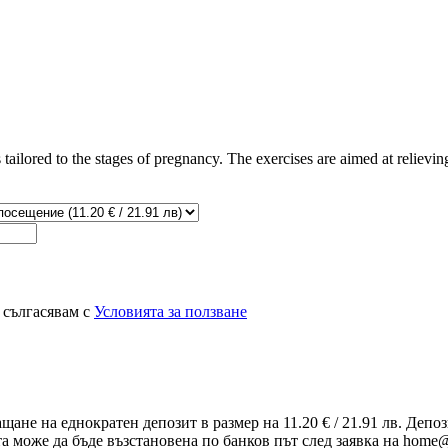
tailored to the stages of pregnancy. The exercises are aimed at reliev
 сългасявам с
Условията за ползване
ащане на еднократен депозит в размер на 11.20 € / 21.91 лв. Деп
та може да бъде възстановена по банков път след заявка на home@