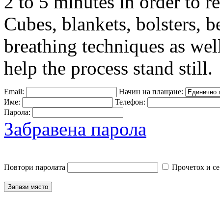
2 to 5 minutes in order to r
Cubes, blankets, bolsters, b
breathing techniques as well
help the process stand still.
Email:
Начин на плащане:
Име:
Телефон:
Парола:
Забравена парола
Повтори паролата
Прочетох и се