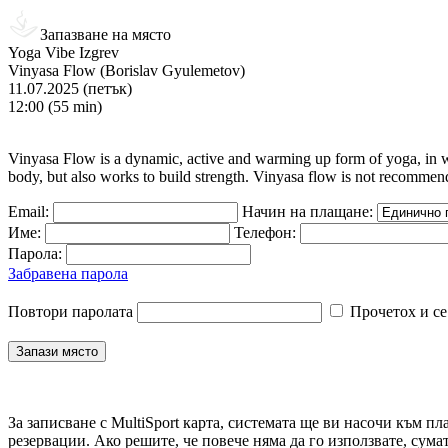
Запазване на място
Yoga Vibe Izgrev
Vinyasa Flow (Borislav Gyulemetov)
11.07.2025 (петък)
12:00 (55 min)
Vinyasa Flow is a dynamic, active and warming up form of yoga, in wh
body, but also works to build strength. Vinyasa flow is not recommende
Email:
Начин на плащане:
Име:
Телефон:
Парола:
Забравена парола
Повтори паролата
Прочетох и се
За записване с MultiSport карта, системата ще ви насочи към пл
резервации. Ако решите, че повече няма да го използвате, сума