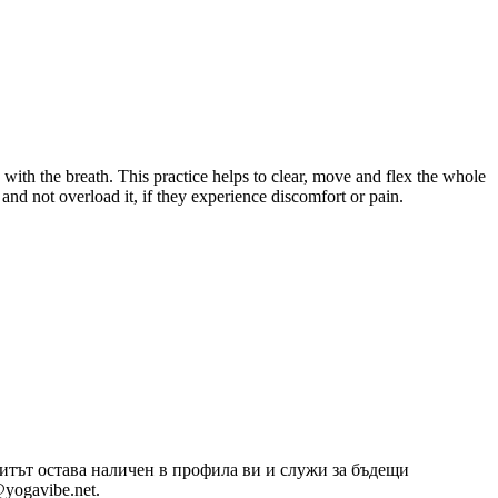
th the breath. This practice helps to clear, move and flex the whole
and not overload it, if they experience discomfort or pain.
озитът остава наличен в профила ви и служи за бъдещи
yogavibe.net.