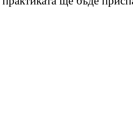
практиката ще бъде присп