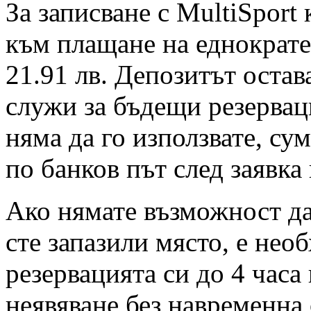
За записване с MultiSport
към плащане на еднократен
21.91 лв. Депозитът остав
служи за бъдещи резервац
няма да го използвате, су
по банков път след заявка
Ако нямате възможност да 
сте запазили място, е нео
резервацията си до 4 часа
неявяване без навременна 