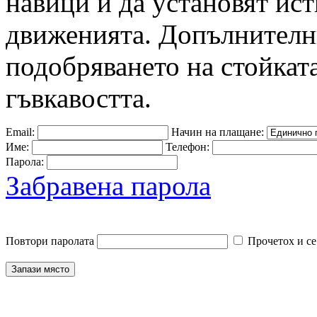
навици и да установят ис
движенията. Допълнителн
подобряването на стойката
гъвкавостта.
Email:
Начин на плащане:
Име:
Телефон:
Парола:
Забравена парола
Повтори паролата
Прочетох и се