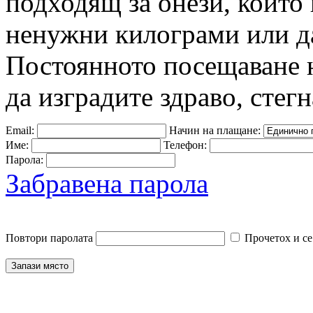
подходящ за онези, които 
ненужни килограми или да
Постоянното посещаване 
да изградите здраво, стегн
Email:
Начин на плащане:
Име:
Телефон:
Парола:
Забравена парола
Повтори паролата
Прочетох и се