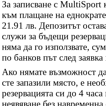
За записване с MultiSport
към плащане на еднократен
21.91 лв. Депозитът остав
служи за бъдещи резервац
няма да го използвате, су
по банков път след заявка
Ако нямате възможност да 
сте запазили място, е нео
резервацията си до 4 часа
неявяване без навременна 