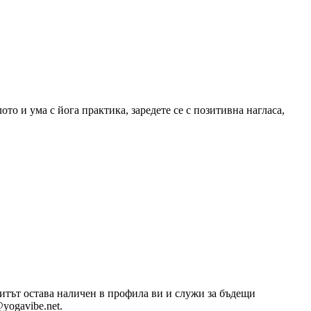
то и ума с йога практика, заредете се с позитивна нагласа,
озитът остава наличен в профила ви и служи за бъдещи
yogavibe.net.