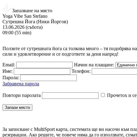
Запазване на място
Yoga Vibe San Stefano
Сутрешна Йога (Ники Йоргов)
13.06.2026 (събота)
09:00 (55 min)
Ползите от сутрешната йога са толкова много – тя подобрява на
сили и удовлетворение и се подгответе за деня напред!
Email:
Начин на плащане:
Име:
Телефон:
Парола:
Забравена парола
Повтори паролата
Прочетох и се
За записване с MultiSport карта, системата ще ви насочи към пл
резервации. Ако решите, че повече няма да го използвате, сума