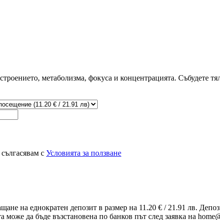
строението, метаболизма, фокуса и концентрацията. Събудете тяло
 сългасявам с
Условията за ползване
ащане на еднократен депозит в размер на 11.20 € / 21.91 лв. Деп
та може да бъде възстановена по банков път след заявка на home@