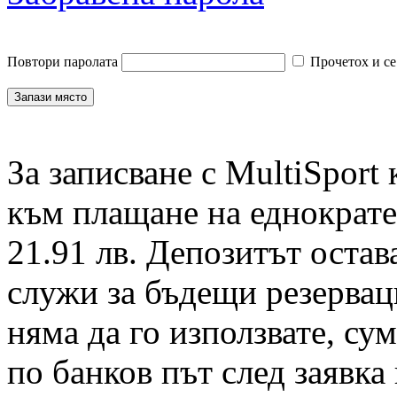
Повтори паролата
Прочетох и се
За записване с MultiSport
към плащане на еднократен
21.91 лв. Депозитът остав
служи за бъдещи резервац
няма да го използвате, су
по банков път след заявка