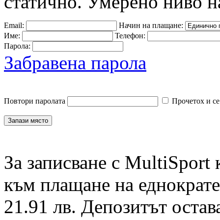
статично. Умерено ниво н
Email:
Начин на плащане:
Име:
Телефон:
Парола:
Забравена парола
Повтори паролата
Прочетох и се
За записване с MultiSport
към плащане на еднократен
21.91 лв. Депозитът остав