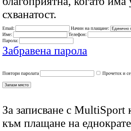
благоприятна, когато има 
схванатост.
Email:
Начин на плащане:
Име:
Телефон:
Парола:
Забравена парола
Повтори паролата
Прочетох и се
За записване с MultiSport
към плащане на еднократен