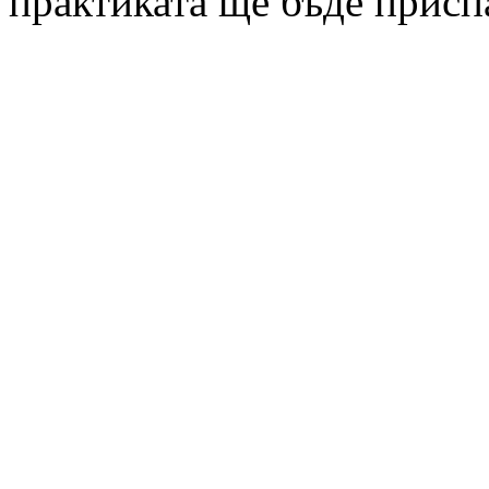
практиката ще бъде присп