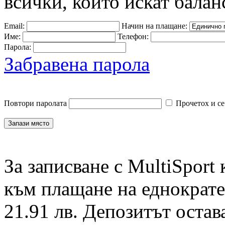
всички, които искат балан
Email:
Начин на плащане:
Име:
Телефон:
Парола:
Забравена парола
Повтори паролата
Прочетох и се
За записване с MultiSport
към плащане на еднократен
21.91 лв. Депозитът остав