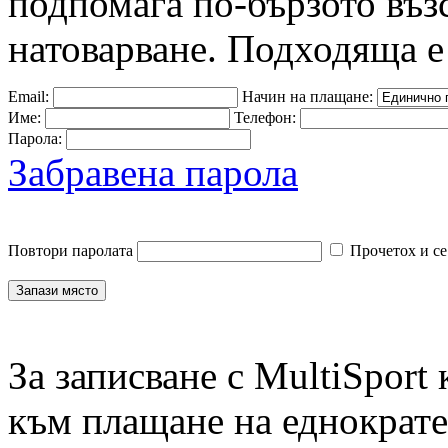
подпомага по-бързото въз
натоварване. Подходяща е
Email:
Начин на плащане:
Име:
Телефон:
Парола:
Забравена парола
Повтори паролата
Прочетох и се
За записване с MultiSport
към плащане на еднократен