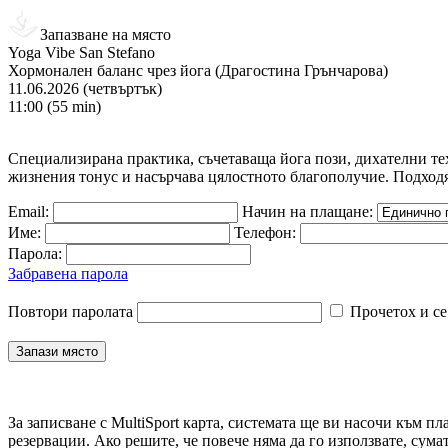
Запазване на място
Yoga Vibe San Stefano
Хормонален баланс чрез йога (Драгостина Грънчарова)
11.06.2026 (четвъртък)
11:00 (55 min)
Специализирана практика, съчетаваща йога пози, дихателни те
жизнения тонус и насърчава цялостното благополучие. Подходя
Email:
Начин на плащане:
Име:
Телефон:
Парола:
Забравена парола
Повтори паролата
Прочетох и се
За записване с MultiSport карта, системата ще ви насочи към пл
резервации. Ако решите, че повече няма да го използвате, сума