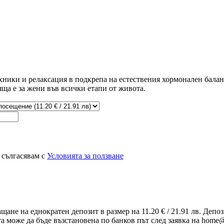
хники и релаксация в подкрепа на естествения хормонален балан
ща е за жени във всички етапи от живота.
 сългасявам с
Условията за ползване
ащане на еднократен депозит в размер на 11.20 € / 21.91 лв. Деп
та може да бъде възстановена по банков път след заявка на home@