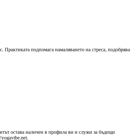
с. Практиката подпомага намаляването на стреса, подобрява
озитът остава наличен в профила ви и служи за бъдещи
yogavibe.net.