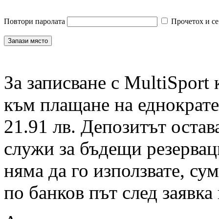
Повтори паролата
Прочетох и се
За записване с MultiSport
към плащане на еднократен
21.91 лв. Депозитът остав
служи за бъдещи резервац
няма да го използвате, су
по банков път след заявка