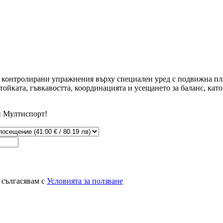
, контролирани упражнения върху специален уред с подвижна пл
ойката, гъвкавостта, координацията и усещането за баланс, кат
и Мултиспорт!
 сългасявам с
Условията за ползване