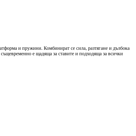
атформа и пружини. Комбинират се сила, разтягане и дълбока
о същевременно е щадяща за ставите и подходяща за всички