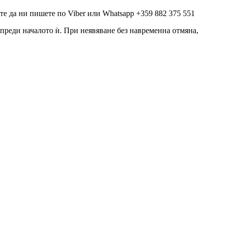
е да ни пишете по Viber или Whatsapp +359 882 375 551
а преди началото ѝ. При неявяване без навременна отмяна,