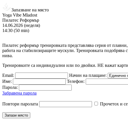
Запазване на място
Yoga Vibe Mladost
Пилатес Реформър
14.06.2026 (неделя)
14:30 (50 min)
Пилатес реформър тренировката представлява серия от плавни
работа на стабилизиращите мускули. Тренировката подобрява ст
нива.
Тренировките са индивидуални или по двойки. НЕ важат карт
Email:
Начин на плащане:
Име:
Телефон:
Парола:
Забравена парола
Повтори паролата
Прочетох и се