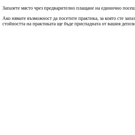
Запазете място чрез предварително плащане на единично посеще
Ако нямате възможност да посетите практика, за която сте запа
стойността на практиката ще бъде приспадната от вашия депози