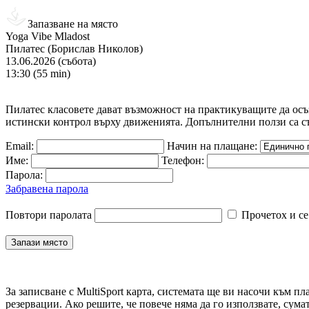
Запазване на място
Yoga Vibe Mladost
Пилатес (Борислав Николов)
13.06.2026 (събота)
13:30 (55 min)
Пилатес класовете дават възможност на практикуващите да осъз
истински контрол върху движенията. Допълнителни ползи са съ
Email:
Начин на плащане:
Име:
Телефон:
Парола:
Забравена парола
Повтори паролата
Прочетох и се
За записване с MultiSport карта, системата ще ви насочи към пл
резервации. Ако решите, че повече няма да го използвате, сума