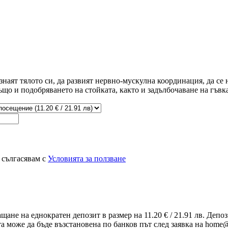
наят тялото си, да развият нервно-мускулна координация, да се
що и подобряването на стойката, както и задълбочаване на гъвка
 сългасявам с
Условията за ползване
ащане на еднократен депозит в размер на 11.20 € / 21.91 лв. Деп
та може да бъде възстановена по банков път след заявка на home@