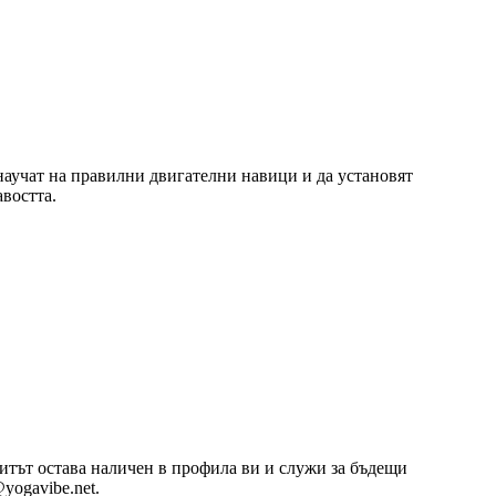
 научат на правилни двигателни навици и да установят
востта.
озитът остава наличен в профила ви и служи за бъдещи
yogavibe.net.