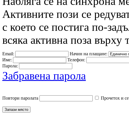
Набляга се на синхрона м
Активните пози се редува
с което се постига по-зад
всяка активна поза върху 
Email:
Начин на плащане:
Име:
Телефон:
Парола:
Забравена парола
Повтори паролата
Прочетох и се