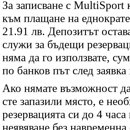
За записване с MultiSport
към плащане на еднократен
21.91 лв. Депозитът остав
служи за бъдещи резервац
няма да го използвате, су
по банков път след заявка
Ако нямате възможност да 
сте запазили място, е нео
резервацията си до 4 часа
неявяване без навременна 