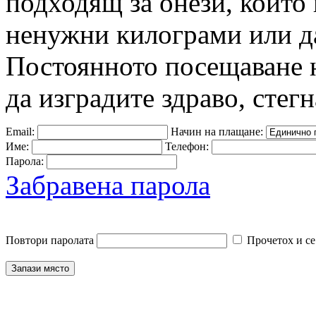
подходящ за онези, които 
ненужни килограми или да
Постоянното посещаване 
да изградите здраво, стегн
Email:
Начин на плащане:
Име:
Телефон:
Парола:
Забравена парола
Повтори паролата
Прочетох и се