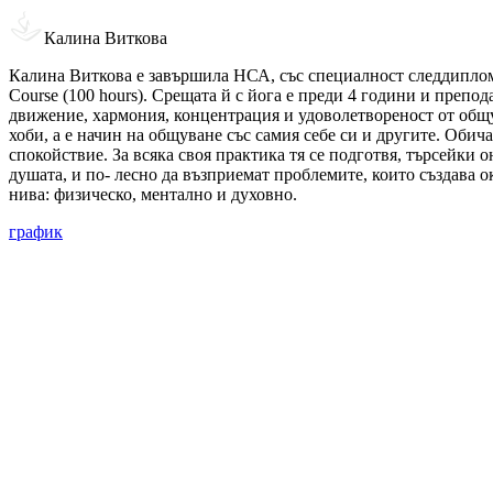
Калина Виткова
Калина Виткова е завършила НСА, със специалност следдипломна
Course (100 hours). Срещата й с йога е преди 4 години и препо
движение, хармония, концентрация и удоволетвореност от общува
хоби, а е начин на общуване със самия себе си и другите. Обич
спокойствие. За всяка своя практика тя се подготвя, търсейки 
душата, и по- лесно да възприемат проблемите, които създава о
нива: физическо, ментално и духовно.
график