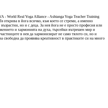
World Real Yoga Alliance - Ashtanga Yoga Teacher Training
я открива в йога всичко, към което се стреми, а именно
възрастни, но и с деца. За нея йога не е просто професия или
вижението и хармонията на духа, търсейки вътрешен мир и
участниците в нея да хармонизират не само тялото си, но и
ства свободна да проявява креативност в практиките си на много