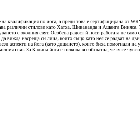
 квалификация по йога, а преди това е сертифицирана от WRYA - 
дава различни стилове като Хатха, Шивананда и Ащанга Виняса. Т
нето с околния свят. Особена радост й носи работата не само с 
а да вижда насреща си лица, които също като нея се радват на д
онези аспекти на йога (като дишането), които биха помогнали на 
колния свят. За Калина йога е толкова всеобхватна, че тя се чув